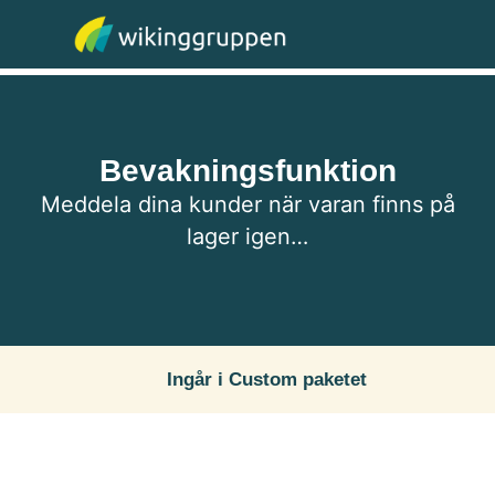
WGR E-handel
Kontakta oss
Bevakningsfunktion
Meddela dina kunder när varan finns på
lager igen…
Ingår i Custom paketet