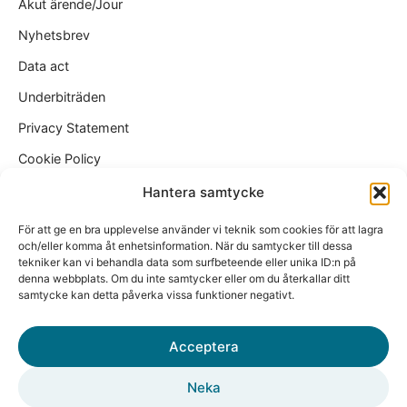
Akut ärende/Jour
Nyhetsbrev
Data act
Underbiträden
Privacy Statement
Cookie Policy
Kundtjänst
Hantera samtycke
support@wikinggruppen.se
För att ge en bra upplevelse använder vi teknik som cookies för att lagra
ekonomi@wikinggruppen.se
och/eller komma åt enhetsinformation. När du samtycker till dessa
tekniker kan vi behandla data som surfbeteende eller unika ID:n på
sales@wikinggruppen.se
denna webbplats. Om du inte samtycker eller om du återkallar ditt
samtycke kan detta påverka vissa funktioner negativt.
Tel. 0650 – 757 59
Vardagar 10:00 – 12:00, 13:00 – 15:30
Acceptera
Besöksadress
Sjötullsgatan 8
Neka
HUDIKSVALL