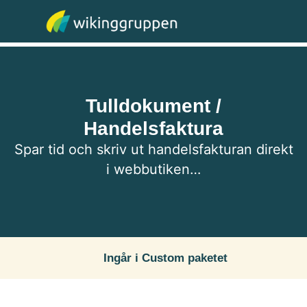
WGR E-handel
Kontakta oss
Tulldokument /
Handelsfaktura
Spar tid och skriv ut handelsfakturan direkt
i webbutiken…
Ingår i Custom paketet