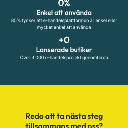
0
%
Enkel att använda
85% tycker att e-handelsplattformen är enkel eller
mycket enkel att använda
+
0
Lanserade butiker
Över 3 000 e-handelsprojekt genomförda
Redo att ta nästa steg
tillsammans med oss?