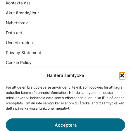
Kontakta oss
Akut ärende/Jour
Nyhetsbrev
Data act
Underbiträden
Privacy Statement
Cookie Policy
Kundtjänst
Hantera samtycke
support@wikinggruppen.se
För att ge en bra upplevelse använder vi teknik som cookies för att lagra
ekonomi@wikinggruppen.se
och/eller komma åt enhetsinformation. När du samtycker till dessa
tekniker kan vi behandla data som surfbeteende eller unika ID:n på denna
sales@wikinggruppen.se
webbplats. Om du inte samtycker eller om du återkallar ditt samtycke kan
detta påverka vissa funktioner negativt.
Tel. 0650 – 757 59
Vardagar 10:00 – 12:00, 13:00 – 15:30
Acceptera
Besöksadress