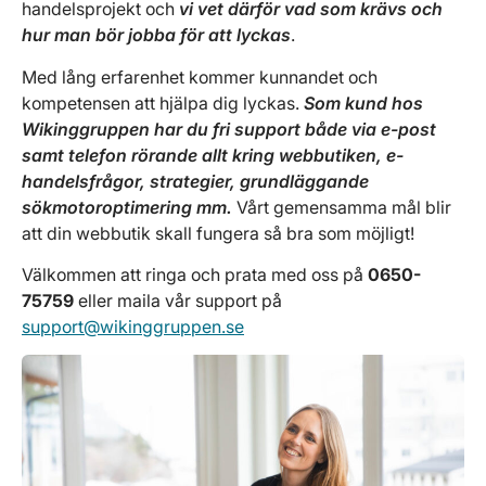
handelsprojekt och
vi vet därför vad som krävs och
hur man bör jobba för att lyckas
.
Med lång erfarenhet kommer kunnandet och
kompetensen att hjälpa dig lyckas.
Som kund hos
Wikinggruppen har du fri support både via e-post
samt telefon rörande allt kring webbutiken, e-
handelsfrågor, strategier, grundläggande
sökmotoroptimering mm.
Vårt gemensamma mål blir
att din webbutik skall fungera så bra som möjligt!
Välkommen att ringa och prata med oss på
0650-
75759
eller maila vår support på
support@wikinggruppen.se