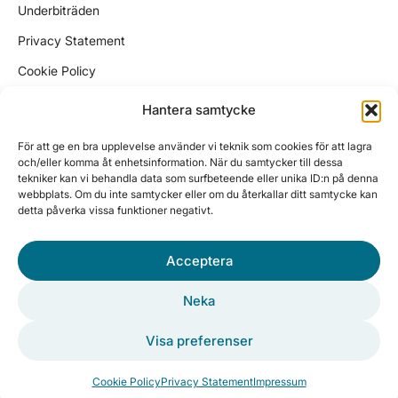
Underbiträden
Privacy Statement
Cookie Policy
Kundtjänst
Hantera samtycke
support@wikinggruppen.se
För att ge en bra upplevelse använder vi teknik som cookies för att lagra
ekonomi@wikinggruppen.se
och/eller komma åt enhetsinformation. När du samtycker till dessa
tekniker kan vi behandla data som surfbeteende eller unika ID:n på denna
sales@wikinggruppen.se
webbplats. Om du inte samtycker eller om du återkallar ditt samtycke kan
detta påverka vissa funktioner negativt.
Tel. 0650 – 757 59
Vardagar 10:00 – 12:00, 13:00 – 15:30
Acceptera
Besöksadress
Sjötullsgatan 8
Neka
HUDIKSVALL
Visa preferenser
©2026 WGR e-handel AB
Cookie Policy
Privacy Statement
Impressum