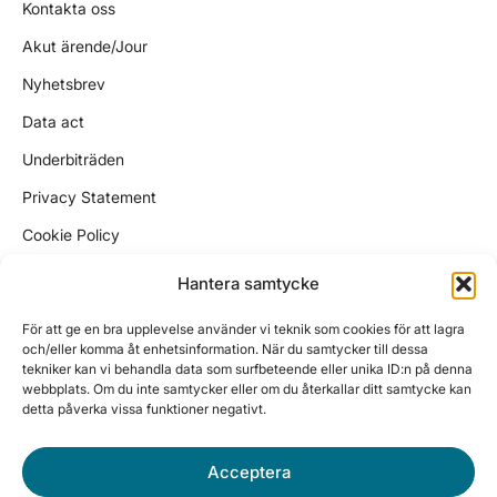
Kontakta oss
Akut ärende/Jour
Nyhetsbrev
Data act
Underbiträden
Privacy Statement
Cookie Policy
Kundtjänst
Hantera samtycke
support@wikinggruppen.se
För att ge en bra upplevelse använder vi teknik som cookies för att lagra
ekonomi@wikinggruppen.se
och/eller komma åt enhetsinformation. När du samtycker till dessa
tekniker kan vi behandla data som surfbeteende eller unika ID:n på denna
sales@wikinggruppen.se
webbplats. Om du inte samtycker eller om du återkallar ditt samtycke kan
detta påverka vissa funktioner negativt.
Tel. 0650 – 757 59
Vardagar 10:00 – 12:00, 13:00 – 15:30
Acceptera
Besöksadress