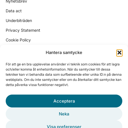
Nyhetsbrev
Data act
Underbiträden
Privacy Statement
Cookie Policy
Kundtjänst
Hantera samtycke
support@wikinggruppen.se
För att ge en bra upplevelse använder vi teknik som cookies för att lagra
ekonomi@wikinggruppen.se
och/eller komma åt enhetsinformation. När du samtycker till dessa
tekniker kan vi behandla data som surfbeteende eller unika ID:n på denna
sales@wikinggruppen.se
webbplats. Om du inte samtycker eller om du återkallar ditt samtycke kan
detta påverka vissa funktioner negativt.
Tel. 0650 – 757 59
Vardagar 10:00 – 12:00, 13:00 – 15:30
Acceptera
Besöksadress
Sjötullsgatan 8
Neka
HUDIKSVALL
Visa preferenser