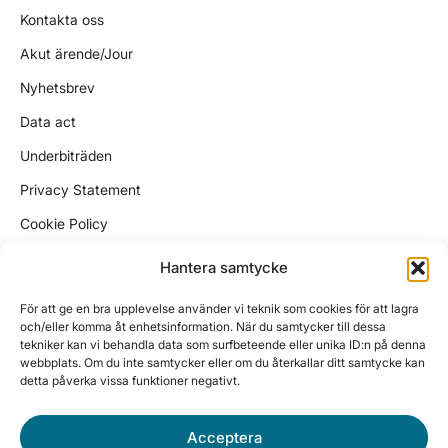
Kontakta oss
Akut ärende/Jour
Nyhetsbrev
Data act
Underbiträden
Privacy Statement
Cookie Policy
Kundtjänst
Hantera samtycke
support@wikinggruppen.se
För att ge en bra upplevelse använder vi teknik som cookies för att lagra
ekonomi@wikinggruppen.se
och/eller komma åt enhetsinformation. När du samtycker till dessa
tekniker kan vi behandla data som surfbeteende eller unika ID:n på denna
sales@wikinggruppen.se
webbplats. Om du inte samtycker eller om du återkallar ditt samtycke kan
detta påverka vissa funktioner negativt.
Tel. 0650 – 757 59
Vardagar 10:00 – 12:00, 13:00 – 15:30
Acceptera
Besöksadress