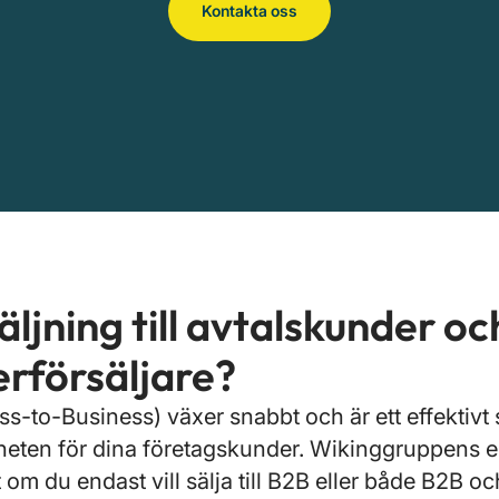
Kontakta oss
ljning till avtalskunder oc
erförsäljare?
-to-Business) växer snabbt och är ett effektivt s
gheten för dina företagskunder. Wikinggruppens e
m du endast vill sälja till B2B eller både B2B o