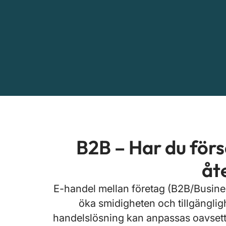
B2B – Har du försä
åt
E-handel mellan företag (B2B/Business
öka smidigheten och tillgängli
handelslösning kan anpassas oavsett o