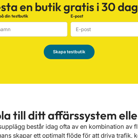
sta en butik gratis i 30 da
 din testbutik
E-post
Skapa testbutik
a till ditt affärssystem ell
elsupplägg består idag ofta av en kombination av
s skapar ett optimalt flöde för att driva trafik, ko