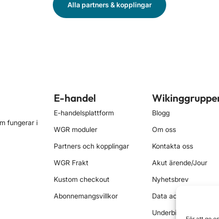
Alla partners & kopplingar
E-handel
Wikinggruppe
E-handelsplattform
Blogg
m fungerar i
WGR moduler
Om oss
Partners och kopplingar
Kontakta oss
WGR Frakt
Akut ärende/Jour
Kustom checkout
Nyhetsbrev
Abonnemangsvillkor
Data act
Underbiträden
För att ge e