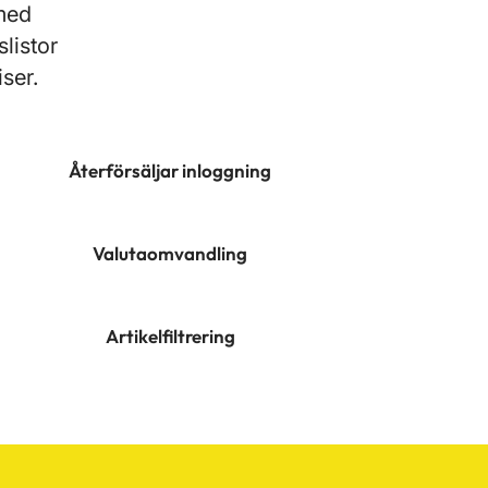
 med
listor
ser.
Återförsäljar inloggning
Valutaomvandling
Artikelfiltrering