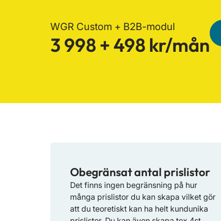
WGR Custom + B2B-modul
3 998 + 498 kr/mån
Obegränsat antal prislistor
Det finns ingen begränsning på hur
många prislistor du kan skapa vilket gör
att du teoretiskt kan ha helt kundunika
prislistor. Du kan även skapa tex 4st