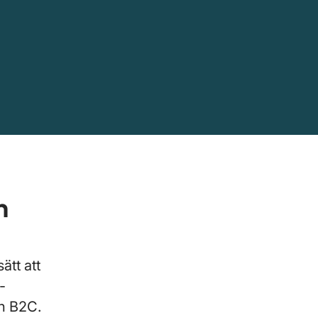
h
ätt att
-
ch B2C.