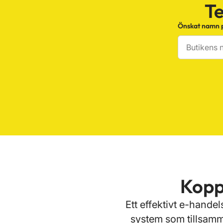
Te
Önskat namn på
Koppl
Ett effektivt e-hand
system som tillsamman