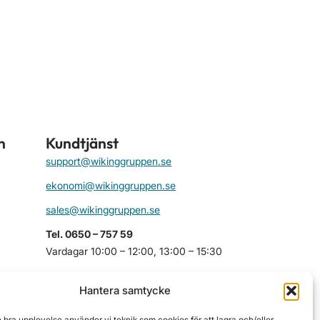
n
Kundtjänst
support@wikinggruppen.se
ekonomi@wikinggruppen.se
sales@wikinggruppen.se
Tel. 0650 – 757 59
Vardagar 10:00 – 12:00, 13:00 – 15:30
Besöksadress
Hantera samtycke
Sjötullsgatan 8
HUDIKSVALL
n bra upplevelse använder vi teknik som cookies för att lagra och/eller