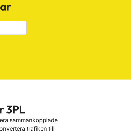
gar
er 3PL
 flera sammankopplade
nvertera trafiken till